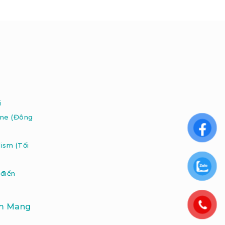
e
i
ine
(Đông
lism
(Tối
 điển