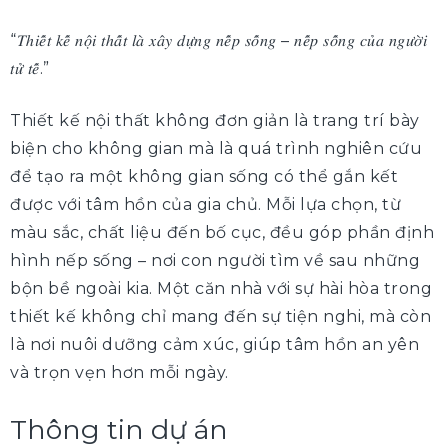
“𝑇ℎ𝑖𝑒̂́𝑡 𝑘𝑒̂́ 𝑛𝑜̣̂𝑖 𝑡ℎ𝑎̂́𝑡 𝑙𝑎̀ 𝑥𝑎̂𝑦 𝑑𝑢̛̣𝑛𝑔 𝑛𝑒̂́𝑝 𝑠𝑜̂́𝑛𝑔 – 𝑛𝑒̂́𝑝 𝑠𝑜̂́𝑛𝑔 𝑐𝑢̉𝑎 𝑛𝑔𝑢̛𝑜̛̀𝑖
𝑡𝑢̛̉ 𝑡𝑒̂́.”
Thiết kế nội thất không đơn giản là trang trí bày
biện cho không gian mà là quá trình nghiên cứu
để tạo ra một không gian sống có thể gắn kết
được với tâm hồn của gia chủ. Mỗi lựa chọn, từ
màu sắc, chất liệu đến bố cục, đều góp phần định
hình nếp sống – nơi con người tìm về sau những
bộn bề ngoài kia. Một căn nhà với sự hài hòa trong
thiết kế không chỉ mang đến sự tiện nghi, mà còn
là nơi nuôi dưỡng cảm xúc, giúp tâm hồn an yên
và trọn vẹn hơn mỗi ngày.
Thông tin dự án