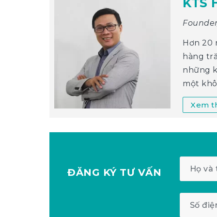
KTS 
Founder
Hơn 20 
hàng tr
những k
một khô
Xem th
ĐĂNG KÝ
TƯ VẤN