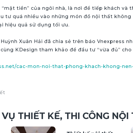
“mặt tiền” của ngôi nhà, là nơi để tiếp khách và
đầu tư quá nhiều vào những món đồ nội thất không 
i hiệu quả sử dụng tối ưu.
S Huỳnh Xuân Hải đã chia sẻ trên báo Vnexpress n
ãy cùng KDesign tham khảo để đầu tư “vừa đủ” ch
ss.net/cac-mon-noi-that-phong-khach-khong-nen-
iết
 VỤ THIẾT KẾ, THI CÔNG NỘI