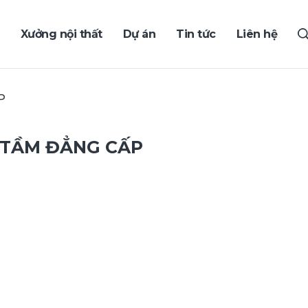
Xưởng nội thất
Dự án
Tin tức
Liên hệ
P
 TẦM ĐẲNG CẤP