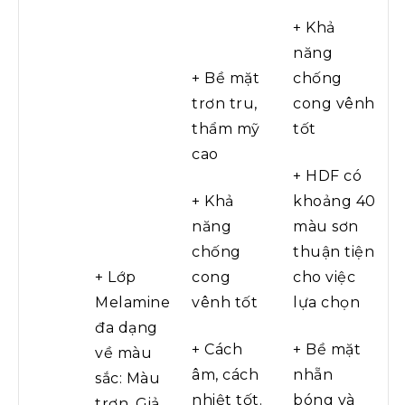
+ Khả
năng
+ Bề mặt
chống
trơn tru,
cong vênh
thẩm mỹ
tốt
cao
+ HDF có
+ Khả
khoảng 40
năng
màu sơn
chống
thuận tiện
+ Lớp
cong
cho việc
Melamine
vênh tốt
lựa chọn
đa dạng
+ Cách
+ Bề mặt
về màu
âm, cách
nhẵn
sắc: Màu
nhiệt tốt.
bóng và
trơn, Giả