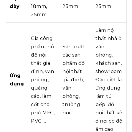
dày
18mm,
25mm
25mm
25mm
Làm nội
Gia công
thất nhà ở,
phần thô
Sản xuất
văn
đồ nội
các sản
phòng,
thất gia
phẩm đồ
khách sạn,
đình, văn
nội thất
showroom.
Ứng
phòng,
gia đình,
Đặc biệt là
dụng
quảng
văn
ứng dụng
cáo, làm
phòng,
làm tủ
cốt cho
trường
bếp, đồ
phủ MFC,
học
nội thất kê
PVC …
ở nơi có độ
ẩm cao