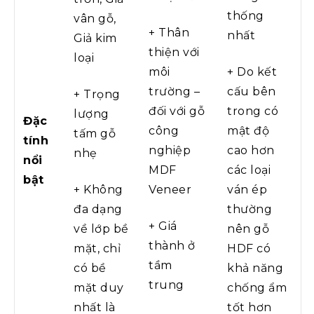
thống
vân gỗ,
+ Thân
nhất
Giả kim
thiện với
loại
môi
+ Do kết
trường –
cấu bên
+ Trọng
đối với gỗ
trong có
lượng
Đặc
công
mật độ
tấm gỗ
tính
nghiệp
cao hơn
nhẹ
nổi
MDF
các loại
bật
+ Không
Veneer
ván ép
đa dạng
thường
+ Giá
về lớp bề
nên gỗ
thành ở
mặt, chỉ
HDF có
tầm
có bề
khả năng
trung
mặt duy
chống ẩm
nhất là
tốt hơn