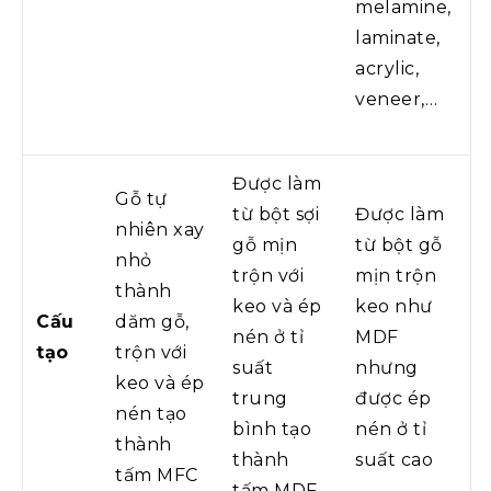
melamine,
laminate,
acrylic,
veneer,…
Được làm
Gỗ tự
từ bột sợi
Được làm
nhiên xay
gỗ mịn
từ bột gỗ
nhỏ
trộn với
mịn trộn
thành
keo và ép
keo như
Cấu
dăm gỗ,
nén ở tỉ
MDF
tạo
trộn với
suất
nhưng
keo và ép
trung
được ép
nén tạo
bình tạo
nén ở tỉ
thành
thành
suất cao
tấm MFC
tấm MDF