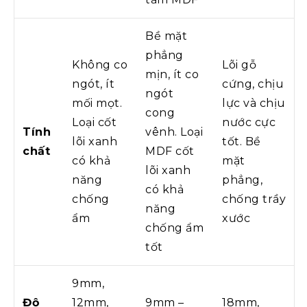
Bề mặt
phẳng
Không co
Lõi gỗ
mịn, ít co
ngót, ít
cứng, chịu
ngót
mối mọt.
lực và chịu
cong
Loại cốt
nước cực
Tính
vênh. Loại
lõi xanh
tốt. Bề
chất
MDF cốt
có khả
mặt
lõi xanh
năng
phẳng,
có khả
chống
chống trầy
năng
ẩm
xước
chống ẩm
tốt
9mm,
Độ
12mm,
9mm –
18mm,