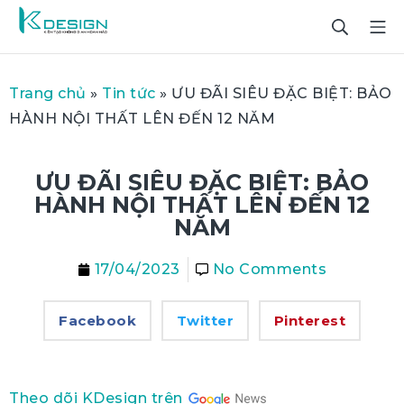
Trang chủ
»
Tin tức
»
ƯU ĐÃI SIÊU ĐẶC BIỆT: BẢO
HÀNH NỘI THẤT LÊN ĐẾN 12 NĂM
ƯU ĐÃI SIÊU ĐẶC BIỆT: BẢO
HÀNH NỘI THẤT LÊN ĐẾN 12
NĂM
17/04/2023
No Comments
Facebook
Twitter
Pinterest
Theo dõi KDesign trên