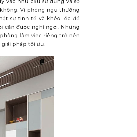
ùy vào nhu cầu sử dụng và sở
y không. Vì phòng ngủ thường
hật sự tinh tế và khéo léo để
ời cần được nghỉ ngơi. Nhưng
 phòng làm việc riêng trở nên
giải pháp tối ưu.