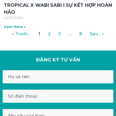
TROPICAL X WABI SABI I SỰ KẾT HỢP HOÀN
HẢO
22/10/2024
Xem thêm »
« Trước...
1
2
3
…
8
Sau... »
ĐĂNG KÝ
TƯ VẤN