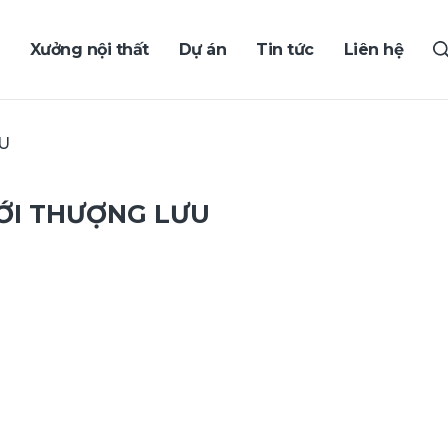
Xưởng nội thất
Dự án
Tin tức
Liên hệ
U
IỚI THƯỢNG LƯU