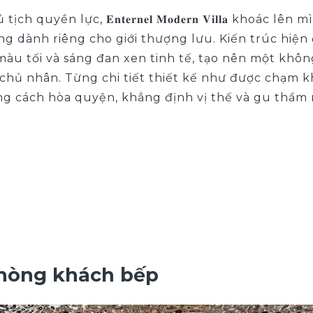
quyền lực, 𝐄𝐧𝐭𝐞𝐫𝐧𝐞𝐥 𝐌𝐨𝐝𝐞𝐫𝐧 𝐕𝐢𝐥𝐥𝐚 khoác 
ng dành riêng cho giới thượng lưu. Kiến trúc hiện
u tối và sáng đan xen tinh tế, tạo nên một không
 chủ nhân.
Từng chi tiết thiết kế như được chạm k
ng cách hòa quyện, khẳng định vị thế và gu thẩm 
 phòng khách bếp