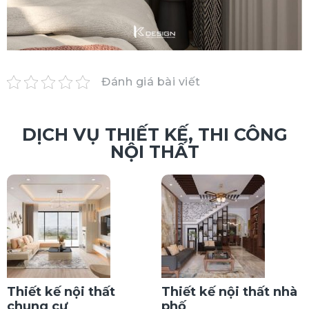
Đánh giá bài viết
DỊCH VỤ THIẾT KẾ, THI CÔNG
NỘI THẤT
Thiết kế nội thất
Thiết kế nội thất nhà
chung cư
phố