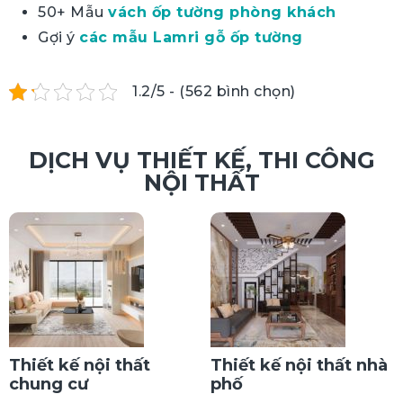
50+ Mẫu
vách ốp tường phòng khách
Gợi ý
các mẫu Lamri gỗ ốp tường
1.2/5 - (562 bình chọn)
DỊCH VỤ THIẾT KẾ, THI CÔNG
NỘI THẤT
Thiết kế nội thất
Thiết kế nội thất nhà
chung cư
phố