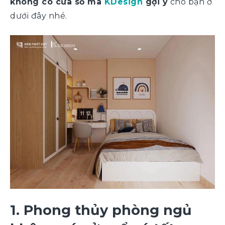
không có cửa sổ mà
KDesign
gợi ý
cho bạn ở
dưới đây nhé.
1. Phong thủy phòng ngủ