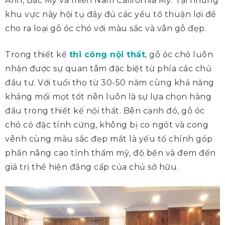
Anh, Bắc Mỹ và miền Nam California Mỹ. Tại những
khu vực này hội tụ đầy đủ các yếu tố thuận lợi để
cho ra loại gỗ óc chó với màu sắc và vân gỗ đẹp.
Trong thiết kế
thi công nội thất
, gỗ óc chó luôn
nhận được sự quan tâm đặc biệt từ phía các chủ
đầu tư. Với tuổi thọ từ 30-50 năm cùng khả năng
kháng mối mọt tốt nên luôn là sự lựa chọn hàng
đầu trong thiết kế nội thất. Bên cạnh đó, gỗ óc
chó có đặc tính cứng, không bị co ngót và cong
vênh cùng màu sắc đẹp mắt là yếu tố chính góp
phần nâng cao tính thẩm mỹ, độ bền và đem đến
giá trị thể hiện đẳng cấp của chủ sở hữu.