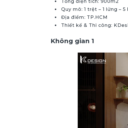
Tổng diện tích: 900m2
Quy mô: 1 trệt – 1 lửng – 5 
Địa điểm: TP.HCM
Thiết kế & Thi công: KDes
Không gian 1