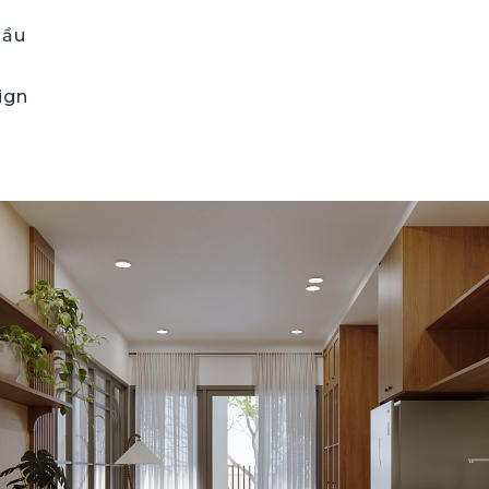
lầu
ign