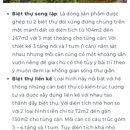
Biệt thự song lập
: Là dòng sản phẩm được
ghép từ 2 biệt thự đối xứng đứng chung trên
một mảnh đất có diện tích từ 104m2 đến
267m2 với 3 mặt thoáng cho từng căn. Với
thiết kế 3 tầng nổi và 1 tum (1 căn) nằm sát
nhau nhưng mỗi căn cũng có một khoảng sân
vườn riêng để gia chủ có thể tùy ý bài trí theo
ý muốn đem lại không gian sống thư giãn.
Biệt thự liền kề
: Loại hình này nổi bật với hệ
thống những căn biệt thự có kiến trúc tương
tự và được xây dựng liền kề với nhau tạo
thành dãy biệt thự. Với diện tích nhỏ hơn so
với 2 loại hình trên chỉ từ 72m2 đến gần
130m2 cho từng căn. Mỗi căn có cấu trúc gồm
3 – 4 tầng và 1 tum. Tuy diện tích khá nhỏ