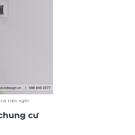
và tiện nghi
 chung cư