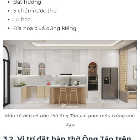
Bát hương
3 chén nước thờ
Lọ hoa
Đĩa hoa quả cúng kiếng
Mẫu tủ bếp có bàn thờ ông Táo với gam màu trắng chủ
đạo
3.2. Vị trí đặt bàn thờ Ông Táo trên