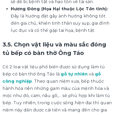
sẽ dễ bị bệnh tật và hao tổn về tài sản.
Hương Đông (Họa Hại thuộc Lộc Tồn tinh):
Đây là hướng đặt gây ảnh hưởng không tốt
đến gia chủ, khiến tinh thần suy sụp, gia đình
lục đục và có thể gặp tai họa, bệnh tật.
3.5. Chọn vật liệu và màu sắc đóng
tủ bếp có bàn thờ Ông Táo
Có 2 loại vật liệu phổ biến được sử dụng làm tủ
bếp có bàn thờ ông Táo là
gỗ tự nhiên
và
gỗ
công nghiệp
. Theo quan niệm xưa, bếp thuộc
hành hỏa nên những gam màu của mệnh hỏa và
mộc như đỏ, cam, nâu gỗ,… sẽ phù hợp khi làm tủ
bếp. Tuy nhiên, trong cuộc sống hiện đại thì quan
niệm này dần được cải tiến và mang đến cho gia