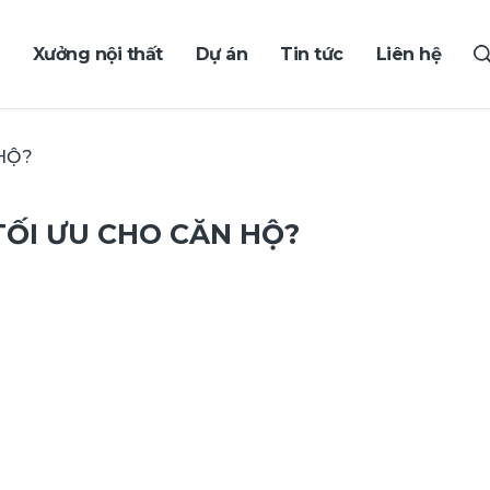
Xưởng nội thất
Dự án
Tin tức
Liên hệ
HỘ?
 TỐI ƯU CHO CĂN HỘ?