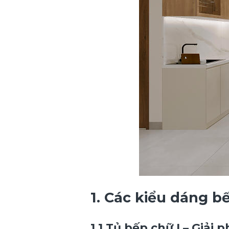
1. Các kiểu dáng b
1.1
Tủ bếp chữ I – Giải 