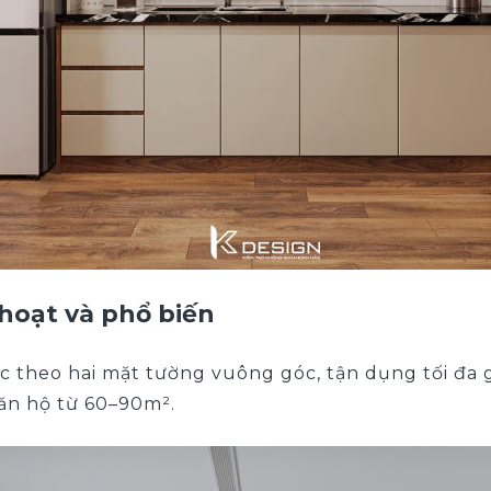
 hoạt và phổ biến
c theo hai mặt tường vuông góc, tận dụng tối đa g
căn hộ từ 60–90m².