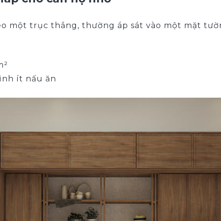
eo một trục thẳng, thường áp sát vào một mặt tườ
m²
ình ít nấu ăn