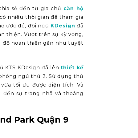
 chia sẻ đến từ gia chủ
căn hộ
có nhiều thời gian để tham gia
mơ ước đó, đội ngũ
KDesign
đã
n thiện. Vượt trên sự kỳ vọng,
ới độ hoàn thiện gần như tuyệt
gũ KTS KDesign đã lên
thiết kế
 phòng ngủ thứ 2. Sử dụng thủ
vừa tối ưu được diện tích. Và
 đến sự trang nhã và thoáng
and Park Quận 9