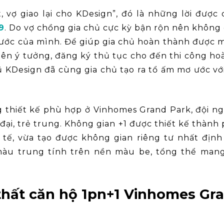
, vợ giao lại cho KDesign”, đó là những lời được
9
. Do vợ chồng gia chủ cực kỳ bận rộn nên không 
 ước của mình. Để giúp gia chủ hoàn thành được 
ên ý tưởng, đăng ký thủ tục cho đến thi công hoà
ngũ KDesign đã cùng gia chủ tạo ra tổ ấm mơ ước v
 thiết kế phù hợp ở Vinhomes Grand Park, đội n
ại, trẻ trung. Không gian +1 được thiết kế thành
tế, vừa tạo được không gian riêng tư nhất định 
màu trung tính trên nền màu be, tổng thể mang
thất căn hộ 1pn+1 Vinhomes Gr