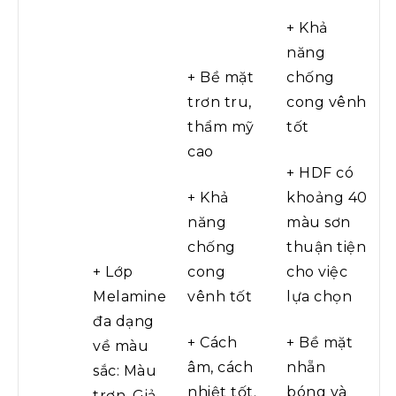
+ Khả
năng
+ Bề mặt
chống
trơn tru,
cong vênh
thẩm mỹ
tốt
cao
+ HDF có
+ Khả
khoảng 40
năng
màu sơn
chống
thuận tiện
+ Lớp
cong
cho việc
Melamine
vênh tốt
lựa chọn
đa dạng
+ Cách
+ Bề mặt
về màu
âm, cách
nhẵn
sắc: Màu
nhiệt tốt.
bóng và
trơn, Giả