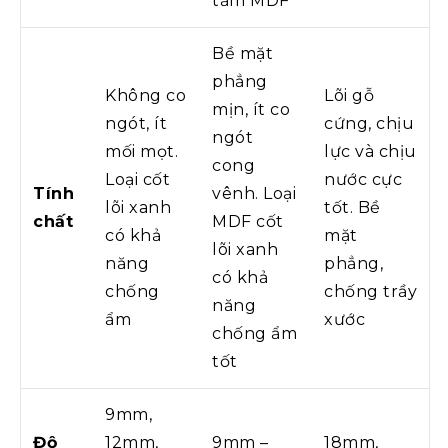
tấm MDF
Bề mặt
phẳng
Không co
Lõi gỗ
mịn, ít co
ngót, ít
cứng, chịu
ngót
mối mọt.
lực và chịu
cong
Loại cốt
nước cực
Tính
vênh. Loại
lõi xanh
tốt. Bề
chất
MDF cốt
có khả
mặt
lõi xanh
năng
phẳng,
có khả
chống
chống trầy
năng
ẩm
xước
chống ẩm
tốt
9mm,
Độ
12mm,
9mm –
18mm,