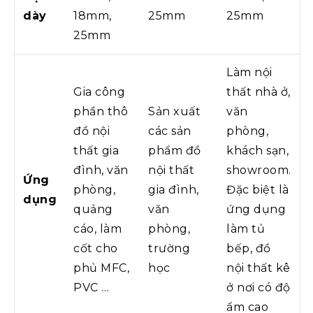
dày
18mm,
25mm
25mm
25mm
Làm nội
Gia công
thất nhà ở,
phần thô
Sản xuất
văn
đồ nội
các sản
phòng,
thất gia
phẩm đồ
khách sạn,
đình, văn
nội thất
showroom.
Ứng
phòng,
gia đình,
Đặc biệt là
dụng
quảng
văn
ứng dụng
cáo, làm
phòng,
làm tủ
cốt cho
trường
bếp, đồ
phủ MFC,
học
nội thất kê
PVC …
ở nơi có độ
ẩm cao