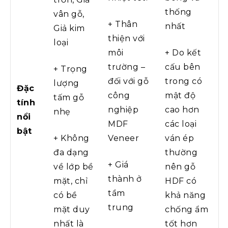
thống
vân gỗ,
+ Thân
nhất
Giả kim
thiện với
loại
môi
+ Do kết
trường –
cấu bên
+ Trọng
đối với gỗ
trong có
lượng
Đặc
công
mật độ
tấm gỗ
tính
nghiệp
cao hơn
nhẹ
nổi
MDF
các loại
bật
+ Không
Veneer
ván ép
đa dạng
thường
+ Giá
về lớp bề
nên gỗ
thành ở
mặt, chỉ
HDF có
tầm
có bề
khả năng
trung
mặt duy
chống ẩm
nhất là
tốt hơn