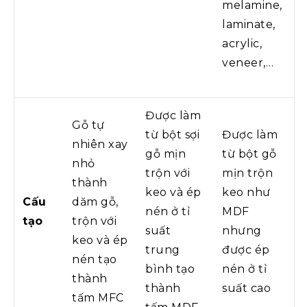
melamine,
laminate,
acrylic,
veneer,…
Được làm
Gỗ tự
từ bột sợi
Được làm
nhiên xay
gỗ mịn
từ bột gỗ
nhỏ
trộn với
mịn trộn
thành
keo và ép
keo như
Cấu
dăm gỗ,
nén ở tỉ
MDF
tạo
trộn với
suất
nhưng
keo và ép
trung
được ép
nén tạo
bình tạo
nén ở tỉ
thành
thành
suất cao
tấm MFC