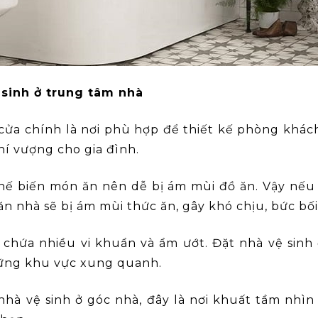
 sinh ở trung tâm nhà
ửa chính là nơi phù hợp để thiết kế phòng khách
hí vượng cho gia đình.
 chế biến món ăn nên dễ bị ám mùi đồ ăn. Vậy nếu
ăn nhà sẽ bị ám mùi thức ăn, gây khó chịu, bức bối
ơi chứa nhiều vi khuẩn và ẩm ướt. Đặt nhà vệ sin
ững khu vực xung quanh.
nhà vệ sinh ở góc nhà, đây là nơi khuất tầm nhìn v